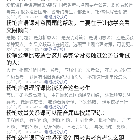
粉笔课程会讲选岗策略吗？国考省考报名前要看公告、职位表和备
考实力 很多准备国考、省考的考生，都会问：“粉笔课程会讲选岗
发布时间：2026-05-18
刷题提分技巧
策略吗？”这个问题很实际。因为公务员考试不是只看行测申论学
粉笔言语课对意图题的帮助，主要在于让你学会看
得怎么样，选岗也会影响竞争压力、进面难度和备考方向。尤其是
文段倾向：
第一次...
是提出问题； 是分析原因； 是强调对策； 是说明意义； 还是反驳
某种观点。 如果文段重点在问题，选项里出现合理对策，可能更
发布时间：2026-05-18
刷题提分技巧
符合意图；如果文段只是在客观说明现象，就不能过度引申。 这
粉笔公考比较适合这几类完全没接触过公务员考试
类题一定要配合错题复盘，不要只记答案。 五、逻辑填空正确率
的人：
不...
大学生提前准备国考、省考； 应届生第一次考公； 在职人员边工
作边备考； 预算有限但想系统入门的人； 不知道行测申论怎么开
发布时间：2026-05-18
刷题提分技巧
始的人； 想用线上课和题库长期学习的人。 如果你需要特别强的
粉笔言语理解课比较适合这些考生：
线下监督，也可以在粉笔线上学习基础上，给自己增加打卡、同伴
言语正确率忽高忽低； 主旨题和意图题经常纠结； 逻辑填空只凭
监...
感觉； 做题速度慢； 错题看解析懂，下次还错； 想系统提高行测
发布时间：2026-05-18
刷题提分技巧
稳定性； 备考国考、省考但言语拖后腿。 如果你本身言语基础不
粉笔数量关系课可以配合题库按题型练：
错，也可以通过粉笔题库和模考查漏补缺，不必每节基础课都完
工程问题； 行程问题； 利润问题； 排列组合； 概率问题； 几何
整...
问题； 年龄问题； 容斥问题； 基础方程法。 每次只练一类题，不
发布时间：2026-05-17
刷题提分技巧
要混着刷。比如今天只练工程问题，明天只练利润问题。这样你更
粉笔公考课程安排紧不紧？国考省考备考怎么跟