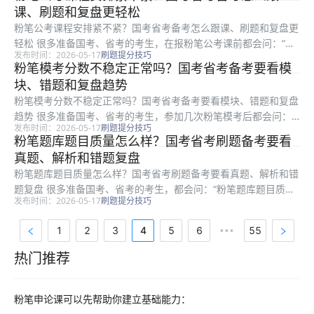
容易形成题型记忆。 三、听完课不会做，可以用“三遍法”...
课、刷题和复盘更轻松
粉笔公考课程安排紧不紧？国考省考备考怎么跟课、刷题和复盘更
轻松 很多准备国考、省考的考生，在报粉笔公考课前都会问：“粉
发布时间：2026-05-17
刷题提分技巧
笔公考课程安排紧不紧？”这个问题很现实。因为不少人是零基
粉笔模考分数不稳定正常吗？国考省考备考要看模
础、在职备考、大学生备考，时间并不完全自由，担心课程太密、
块、错题和复盘趋势
跟不上老...
粉笔模考分数不稳定正常吗？国考省考备考要看模块、错题和复盘
趋势 很多准备国考、省考的考生，参加几次粉笔模考后都会问：
发布时间：2026-05-17
刷题提分技巧
“粉笔模考分数不稳定正常吗？”答案是：正常。尤其是在备考前期
粉笔题库题目质量怎么样？国考省考刷题备考要看
和中期，行测各模块还没练稳、申论还没形成固定作答节奏时，模
真题、解析和错题复盘
考分数...
粉笔题库题目质量怎么样？国考省考刷题备考要看真题、解析和错
题复盘 很多准备国考、省考的考生，都会问：“粉笔题库题目质量
发布时间：2026-05-17
刷题提分技巧
怎么样？”这个问题很重要。因为行测提分离不开刷题，申论、公
基、职测等科目也需要通过练习巩固方法。如果题库不好用，刷再
1
2
3
4
5
6
55
•••
多也可...
热门推荐
热门推荐资料
粉笔申论课可以先帮助你建立基础能力：