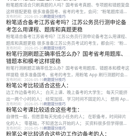
粉笔题库适合只刷真题的人吗？国考省考真题、专项题和错题复盘
这样搭配更稳 很多准备国考、省考的考生，会问：“粉笔题库适合
发布时间：2026-05-20
刷题提分技巧
只刷真题的人吗？”答案是：适合，但不建议把备考理解成“只刷真
粉笔适合备考江苏省考吗？江苏公务员行测申论备
题就够了”。真题确实很重要，尤其能帮助你熟悉真实考试风格、
考怎么用课程、题库和真题更稳
题型...
粉笔适合备考江苏省考吗？江苏公务员行测申论备考怎么用课程、
题库和真题更稳 很多准备江苏公务员考试的考生，都会问：“粉笔
发布时间：2026-05-20
刷题提分技巧
适合备考江苏省考吗？”答案是：适合。江苏省考虽然有本地命题
粉笔行测刷题正确率低怎么办？国考省考用题库、
特点，但行测、申论的核心能力和公考通用能力是相通的。对零基
错题本和模考这样提稳
础、在...
粉笔行测刷题正确率低怎么办？国考省考用题库、错题本和模考这
样提稳 很多准备国考、省考的考生，用粉笔 App 刷行测题时会遇
发布时间：2026-05-19
刷题提分技巧
到一个问题：“粉笔行测刷题正确率低怎么办？”尤其是零基础、小
粉笔公考比较适合这些人：
白、在职备考考生，刚开始刷题错得多，很容易怀疑自己是不是
边工作边备考的人； 白天上课、晚上备考的大学生； 每天只能挤
不...
出一两个小时的人； 经常加班、学习时间不固定的人； 想用 App
发布时间：2026-05-19
刷题提分技巧
题库保持题感的人； 需要课程回放补课的人； 想长期慢慢备考国
粉笔公考课比较适合这些考生：
考、省考的人。 如果你的时间非常零散，建议不要一开始制...
自律性一般，但愿意每天完成小任务的人； 在职备考，时间碎片
化的人； 零基础，不知道怎么开始的人； 买资料很多但学得很乱
发布时间：2026-05-19
刷题提分技巧
的人； 刷题总是断断续续的人； 需要模考和错题反馈的人； 申论
粉笔公考比较适合这些边工作边备考的人：