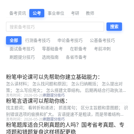
公考备考资料与公告解读
备考资讯
公考
事业单位
考研
教师
搜索
全部
行测备考技巧
申论备考技巧
公基备考技巧
面试备考技巧
零基础备考
在职备考
考前冲刺
刷题提分技巧
选岗指南
各省市备考
最新公考备考资料
粉笔申论课可以先帮助你建立基础能力：
怎么读材料； 怎么找问题和原因； 怎么归纳概括； 怎么提出对
策； 怎么写应用文； 怎么搭建文章结构。 后期再结合行政执法类
发布时间：2026-05-20
刷题提分技巧
场景补充素材，比如基层执法、柔性执法、群众沟通、规范执法、
粉笔言语课可以帮助你练：
数字治理、营商环境、公共服务等。这样写申论时会更贴近岗位语
找主题词； 看转折和递进； 抓首尾句； 区分主旨题和意图题； 识
境...
别错误选项的偷换和扩大。 言语提速不是粗读，而是带着结构
发布时间：2026-05-20
刷题提分技巧
读。读得有重点，反而更快。 六、数量关系做题慢，要学会取舍
粉笔题库适合只刷真题的人吗？国考省考真题、专
数量关系是很多考生最容易耗时的模块。粉笔数量关系课能帮助你
项题和错题复盘这样搭配更稳
掌...