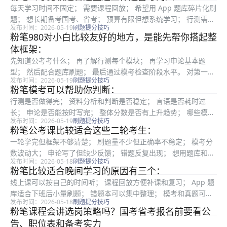
不敢动笔的人。 如果你需要更强监督，也可以在粉笔学习基础
每天学习时间不固定； 需要课程回放； 希望用 App 题库碎片化刷
上，...
题； 想长期备考国考、省考； 预算有限但想系统学习； 行测需要
发布时间：2026-05-19
刷题提分技巧
模块训练； 申论需要方法和批改反馈； 希望通过模考检查阶段水
粉笔980对小白比较友好的地方，是能先帮你搭起整
平。 如果你下班后很难集中学习，也可以给自己增加固定...
体框架：
先知道公考考什么； 再了解行测每个模块； 再学习申论基本题
型； 然后配合题库刷题； 最后通过模考检查阶段水平。 对第一次
发布时间：2026-05-19
刷题提分技巧
考公的人来说，系统框架比单个技巧更重要。先把路走顺，再考虑
粉笔模考可以帮助你判断：
专项提升。 三、有基础的人可以把普通课程作为补充 如果你已经
行测是否做得完； 资料分析和判断是否稳定； 言语是否耗时过
学...
长； 申论是否能按时写完； 整体分数是否有上升趋势； 哪些模块
发布时间：2026-05-19
刷题提分技巧
仍然拖后腿。 模考排名可以参考，但不能完全等同真实岗位竞
粉笔公考课比较适合这些二轮考生：
争。更重要的是模考后的复盘：错题是否减少，时间分配是否改
一轮学完但框架不够清楚； 刷题量不少但正确率不稳定； 模考分
善，申论...
数波动大； 申论写了但缺少反馈； 错题反复出现； 想用题库和模
发布时间：2026-05-18
刷题提分技巧
考系统复盘； 二战考公需要重新找节奏； 在职备考想用回放和题
粉笔比较适合晚间学习的原因有三个：
库灵活安排。 如果你已经很清楚自己的短板，也可以直接选择粉...
线上课可以按自己的时间听； 课程回放方便补课和复习； App 题
库适合下班后小量刷题； 错题本可以集中整理； 模考和真题可以
发布时间：2026-05-18
刷题提分技巧
放到周末完成。 也就是说，晚上下班后不一定要完成大任务，但
粉笔课程会讲选岗策略吗？国考省考报名前要看公
可以每天推进一点。 二、晚上下班后怎么用粉笔学行测？ 行测...
告、职位表和备考实力