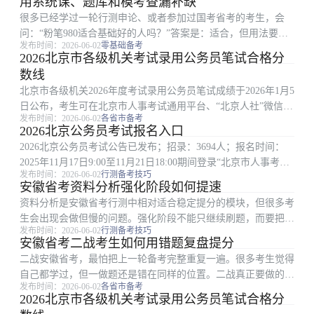
用系统课、题库和模考查漏补缺
是简单的智力测...
很多已经学过一轮行测申论、或者参加过国考省考的考生，会
问：“粉笔980适合基础好的人吗？”答案是：适合，但用法要和
发布时间：2026-06-02
零基础备考
零基础考生不一样。基础好的考生不一定要把所有内容从头慢慢
2026北京市各级机关考试录用公务员笔试合格分
学，更适合把粉笔980当成系统复盘、查漏补缺和稳定节奏的工
数线
具。 如果你...
北京市各级机关2026年度考试录用公务员笔试成绩于2026年1月5
日公布，考生可在北京市人事考试通用平台、“北京人社”微信公
发布时间：2026-06-02
各省市备考
众号和北京人社APP查询。 今年划定合格分数线时，既考虑到
2026北京公务员考试报名入口
新录用公务员必须具备的基本素质，又兼顾了不同层级机关招考
2026北京公务员考试公告已发布；招录：3694人；报名时间：
职...
2025年11月17日9:00至11月21日18:00期间登录“北京市人事考试
发布时间：2026-06-02
行测备考技巧
通用平台” http://rsj.beijing.gov.cn/bm/ztzl/gwy/ 、北京人社...
安徽省考资料分析强化阶段如何提速
资料分析是安徽省考行测中相对适合稳定提分的模块，但很多考
生会出现会做但慢的问题。强化阶段不能只继续刷题，而要把慢
发布时间：2026-06-02
行测备考技巧
的原因拆开：公式不熟、材料定位慢、列式犹豫、计算太细，还
安徽省考二战考生如何用错题复盘提分
是不会取舍。 一、先把常见公式练到不用想 资料分析常见考点
二战安徽省考，最怕把上一轮备考完整重复一遍。很多考生觉得
包括增长率、增...
自己都学过，但一做题还是错在同样的位置。二战真正要做的不
发布时间：2026-06-02
各省市备考
是重新买一套资料，而是把上一轮的错题和失分原因拆开，找到
2026北京市各级机关考试录用公务员笔试合格分
最值得优先修的短板。 一、先判断是行测问题还是申论问题 二