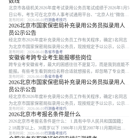
数线
战复盘第一步是...
北京市各级机关2026年度考试录用公务员笔试成绩于2026年1月5
日公布，考生可在北京市人事考试通用平台、“北京人社”微信公
发布时间：2026-06-01
行测备考技巧
众号和北京人社APP查询。 今年划定合格分数线时，既考虑到
2026北京市国家保密局补充录用公务员拟录用人
新录用公务员必须具备的基本素质，又兼顾了不同层级机关招考
员公示公告
职...
经北京市2026年度补充录用公务员工作有关程序，确定1名同志
为北京市国家保密局拟录用公务员，现按规定予以公示，公示期
发布时间：2026-06-01
各省市备考
为5个工作日。公示期间，如对拟录用人员有异议，请向北京市
安徽省考跨专业考生能报哪些岗位
国家保密局反映。 公示时间：2026年6月2日至6月9日 监督电
跨专业考安徽省考，最大的困惑往往不是复习，而是我到底能不
话：...
能报。有些考生看到岗位名称合适就想报名，却忽略了专业类
发布时间：2026-06-01
各省市备考
别、学历层次、学位要求和备注条件。安徽省考岗位筛选要先解
2026北京市国家保密局补充录用公务员拟录用人
决资格匹配，再谈竞争和备考。 一、先看专业名称还是专业类
员公示公告
别 职位表中有的岗...
经北京市2026年度补充录用公务员工作有关程序，确定1名同志
为北京市国家保密局拟录用公务员，现按规定予以公示，公示期
发布时间：2026-06-01
行测备考技巧
为5个工作日。公示期间，如对拟录用人员有异议，请向北京市
2026北京市考报名条件是什么
国家保密局反映。 公示时间：2026年6月2日至6月9日 监督电
2026北京市考报名条件是什么： 1.具有中华人民共和国国籍；
话：...
2.18周岁以上、38周岁以下 1986年11月至2007年11月期间出生
发布时间：2026-06-01
行测备考技巧
；3.拥护中华人民共和国宪法，拥护中国共产党领导和社会主义