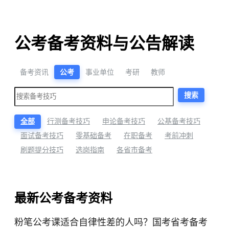
公考备考资料与公告解读
备考资讯
公考
事业单位
考研
教师
搜索
全部
行测备考技巧
申论备考技巧
公基备考技巧
面试备考技巧
零基础备考
在职备考
考前冲刺
刷题提分技巧
选岗指南
各省市备考
最新公考备考资料
粉笔公考课适合自律性差的人吗？国考省考备考