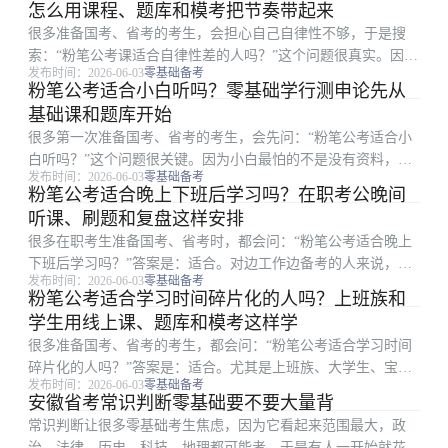
怎么用课程、题库和模考把节奏带起来
很多准备国考、省考的考生，会担心自己自律性不够，于是搜
索：“粉笔公考课适合自律性差的人吗？”这个问题很真实。因为
发布时间：2026-06-03
零基础备考
线上课确实更灵活，但灵活不等于没人管，也不等于只能靠强自
粉笔公考适合小白听吗？零基础学行测申论先从
律硬撑。 总体来看，粉笔公考课适合自律性一般、容易拖延、
基础课和题库开始
但愿意从小任务开...
很多第一次准备国考、省考的考生，会先问：“粉笔公考适合小
白听吗？”这个问题很关键。因为小白最怕的不是没有资料，而
发布时间：2026-06-03
零基础备考
是听课听不懂、刷题不会做、申论不知道怎么写，学了几天就开
粉笔公考适合晚上下班后学习吗？在职考公晚间
始怀疑自己是不是不适合考公。 总体来看，粉笔公考比较适合
听课、刷题和复盘这样安排
小白先入门。尤其...
很多在职考生准备国考、省考时，都会问：“粉笔公考适合晚上
下班后学习吗？”答案是：适合。对边工作边备考的人来说，晚
发布时间：2026-06-03
零基础备考
上下班后是最常见的学习时间，粉笔公考的线上课、课程回放、
粉笔公考适合学习时间碎片化的人吗？上班族和
App 题库、错题本和模考，比较适合把晚间时间拆成可执行的小
学生用线上课、题库和模考这样学
任务。 如果...
很多准备国考、省考的考生，都会问：“粉笔公考适合学习时间
碎片化的人吗？”答案是：适合。尤其是上班族、大学生、宝
发布时间：2026-06-03
零基础备考
妈、异地备考或每天学习时间不固定的人，粉笔公考的线上课、
安徽省考常识判断零基础要不要大量背
课程回放、App 题库、错题本和模考，比较适合把备考拆成小任
常识判断让很多零基础考生焦虑，因为它看起来范围最大，政
务来完成。 对...
治、法律、历史、科技、地理都可能考。于是有人一开始就花大