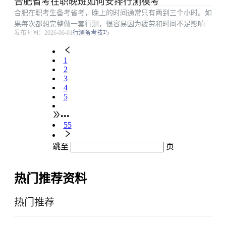
合肥省考在职晚班如何安排行测模考
制度；4.具有良好的政治素质和道德品行；5....
合肥在职考生备考省考，晚上的时间通常只有两到三个小时。如
果每次都想完整做一套行测，很容易因为疲劳和时间不足影响效
发布时间：2026-06-01
行测备考技巧
果。模考阶段更适合把整套卷和模块限时结合起来：工作日晚间
练模块，周末做完整套卷。 一、晚间模考不一定要整套卷 在职
考生工作日晚上...
1
2
3
4
5
•••
55
跳至
页
热门推荐资料
热门推荐