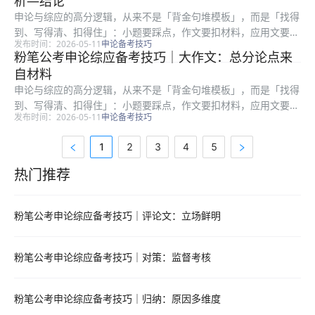
析—结论
度、要么书...
申论与综应的高分逻辑，从来不是「背金句堆模板」，而是「找得
到、写得清、扣得住」：小题要踩点，作文要扣材料，应用文要顾
发布时间：2026-05-11
申论备考技巧
格式与对象。很多在职考生时间有限，更容易陷入「练了很多篇却
粉笔公考申论综应备考技巧｜大作文：总分论点来
提分慢」：常见根因是要么通读材料浪费时间，要么要点合并过
自材料
度、要么书...
申论与综应的高分逻辑，从来不是「背金句堆模板」，而是「找得
到、写得清、扣得住」：小题要踩点，作文要扣材料，应用文要顾
发布时间：2026-05-11
申论备考技巧
格式与对象。很多在职考生时间有限，更容易陷入「练了很多篇却
提分慢」：常见根因是要么通读材料浪费时间，要么要点合并过
1
2
3
4
5
度、要么书...
热门推荐
热门推荐资料
粉笔公考申论综应备考技巧｜评论文：立场鲜明
粉笔公考申论综应备考技巧｜对策：监督考核
粉笔公考申论综应备考技巧｜归纳：原因多维度