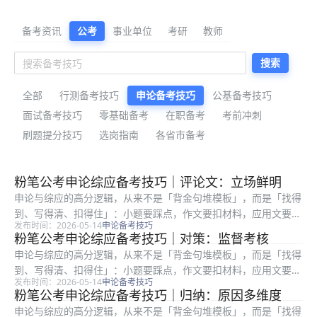
公考备考资料与公告解读
备考资讯
公考
事业单位
考研
教师
搜索
全部
行测备考技巧
申论备考技巧
公基备考技巧
面试备考技巧
零基础备考
在职备考
考前冲刺
刷题提分技巧
选岗指南
各省市备考
最新公考备考资料
粉笔公考申论综应备考技巧｜评论文：立场鲜明
申论与综应的高分逻辑，从来不是「背金句堆模板」，而是「找得
到、写得清、扣得住」：小题要踩点，作文要扣材料，应用文要顾
发布时间：2026-05-14
申论备考技巧
格式与对象。很多在职考生时间有限，更容易陷入「练了很多篇却
粉笔公考申论综应备考技巧｜对策：监督考核
提分慢」：常见根因是要么通读材料浪费时间，要么要点合并过
申论与综应的高分逻辑，从来不是「背金句堆模板」，而是「找得
度、要么书...
到、写得清、扣得住」：小题要踩点，作文要扣材料，应用文要顾
发布时间：2026-05-14
申论备考技巧
格式与对象。很多在职考生时间有限，更容易陷入「练了很多篇却
粉笔公考申论综应备考技巧｜归纳：原因多维度
提分慢」：常见根因是要么通读材料浪费时间，要么要点合并过
申论与综应的高分逻辑，从来不是「背金句堆模板」，而是「找得
度、要么书...