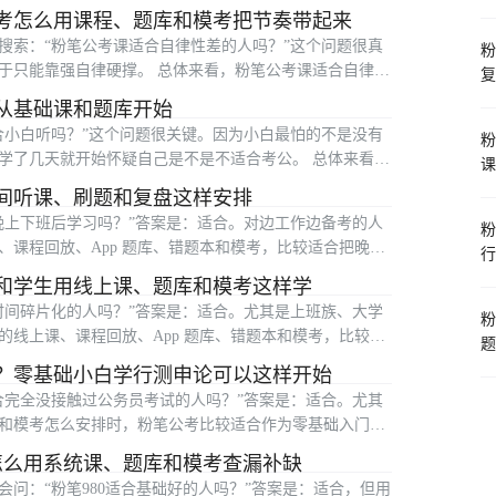
考怎么用课程、题库和模考把节奏带起来
搜索：“粉笔公考课适合自律性差的人吗？”这个问题很真
粉
于只能靠强自律硬撑。 总体来看，粉笔公考课适合自律性
复
从基础课和题库开始
合小白听吗？”这个问题很关键。因为小白最怕的不是没有
粉
学了几天就开始怀疑自己是不是不适合考公。 总体来看，
课
间听课、刷题和复盘这样安排
晚上下班后学习吗？”答案是：适合。对边工作边备考的人
粉
课程回放、App 题库、错题本和模考，比较适合把晚间
行
和学生用线上课、题库和模考这样学
时间碎片化的人吗？”答案是：适合。尤其是上班族、大学
粉
线上课、课程回放、App 题库、错题本和模考，比较适
题
？零基础小白学行测申论可以这样开始
合完全没接触过公务员考试的人吗？”答案是：适合。尤其
和模考怎么安排时，粉笔公考比较适合作为零基础入门工
怎么用系统课、题库和模考查漏补缺
问：“粉笔980适合基础好的人吗？”答案是：适合，但用