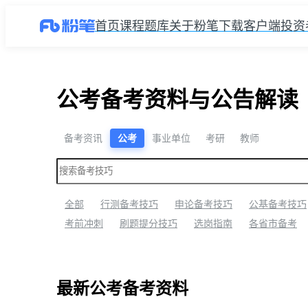
首页
课程
题库
关于粉笔
下载客户端
投资
公考备考资料与公告解读
备考资讯
公考
事业单位
考研
教师
全部
行测备考技巧
申论备考技巧
公基备考技巧
考前冲刺
刷题提分技巧
选岗指南
各省市备考
最新公考备考资料