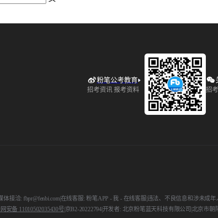
粉笔公考教育
招考资讯 报考资料
招考
媒体接洽: fbpr@fenbi.com
|
在线客服: 粉笔APP - 我 - 在线客服
|
违法、不良信息和涉未成年人举报电话
安备 11010502035430号
|
京B2-20222794
|
开发者: 北京粉笔蓝天科技有限公司
|
北京市朝阳