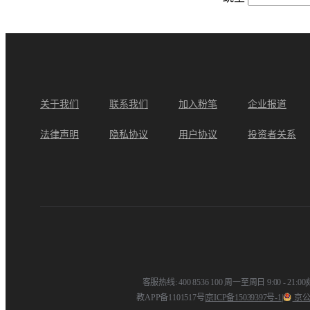
关于我们
联系我们
加入粉笔
企业报道
法律声明
隐私协议
用户协议
投资者关系
客服热线: 400 8536 100 周一至周日 9:00 - 21:00
|
教APP备1101517号
|
京ICP备15039397号-1
|
京公网