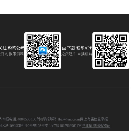
关注 粉笔公考
下载 粉笔APP
资讯 报考资料
免费题库 直播讲解
: 400 8536 100 转8
|
举报邮箱: fbjb@fenbi.com
|
网上有害信息举报
区酒仙桥北路甲10号院103号楼-1至7层101内6层601室
|
营业执照
|
出版物证