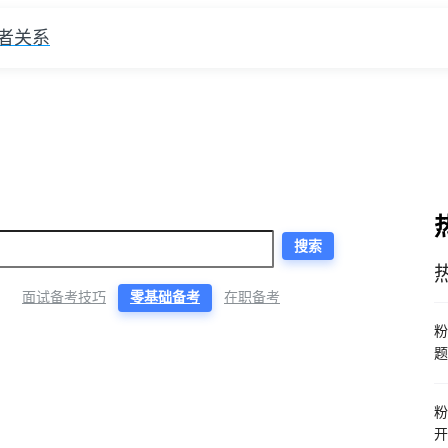
者关系
搜索
面试备考技巧
零基础备考
在职备考
粉
题
粉
开