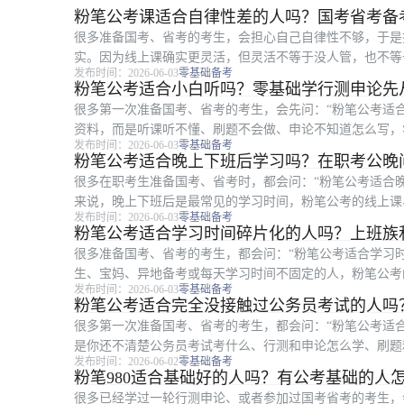
粉笔公考课适合自律性差的人吗？国考省考备
很多准备国考、省考的考生，会担心自己自律性不够，于是
实。因为线上课确实更灵活，但灵活不等于没人管，也不等
发布时间：2026-06-03
零基础备考
一般、容易拖延、但愿意从小任务开...
粉笔公考适合小白听吗？零基础学行测申论先
很多第一次准备国考、省考的考生，会先问：“粉笔公考适
资料，而是听课听不懂、刷题不会做、申论不知道怎么写，
发布时间：2026-06-03
零基础备考
粉笔公考比较适合小白先入门。尤其...
粉笔公考适合晚上下班后学习吗？在职考公晚
很多在职考生准备国考、省考时，都会问：“粉笔公考适合
来说，晚上下班后是最常见的学习时间，粉笔公考的线上课、
发布时间：2026-06-03
零基础备考
时间拆成可执行的小任务。 如果...
粉笔公考适合学习时间碎片化的人吗？上班族
很多准备国考、省考的考生，都会问：“粉笔公考适合学习
生、宝妈、异地备考或每天学习时间不固定的人，粉笔公考的
发布时间：2026-06-03
零基础备考
合把备考拆成小任务来完成。 对...
粉笔公考适合完全没接触过公务员考试的人吗
很多第一次准备国考、省考的考生，都会问：“粉笔公考适
是你还不清楚公务员考试考什么、行测和申论怎么学、刷题
发布时间：2026-06-02
零基础备考
具。 对完全没接触过公务员考试的人...
粉笔980适合基础好的人吗？有公考基础的人
很多已经学过一轮行测申论、或者参加过国考省考的考生，会