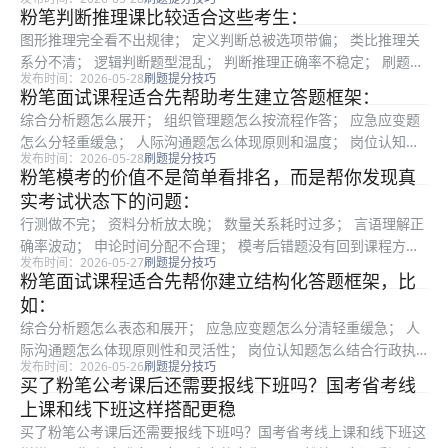
位选择吗？”这个问题很实际。因为公务员考试不是只看行测申论
粉笔判断推理课比较适合这些考生：
学得怎么样，岗位选择也会影响竞争压力、进面难度和后续备考方
图形推理完全看不出规律； 定义判断总被选项带偏； 类比推理关
向。尤...
系分不清； 逻辑判断题型混乱； 判断推理正确率不稳定； 刷题很
发布时间：2026-05-28
刷题提分技巧
多但错题重复； 想用题库和错题本系统复盘； 国考、省考行测判
粉笔面试课程适合先帮助考生建立答题框架：
断模块拖后腿。 如果你基础已经不错，也可以直接通过粉笔模考...
综合分析题怎么展开； 组织管理题怎么按流程作答； 应急应变题
怎么分轻重缓急； 人际沟通题怎么体现原则和温度； 岗位认知题
发布时间：2026-05-28
刷题提分技巧
怎么结合税务工作场景。 但面试不能只听课。税务岗面试阶段更
粉笔模考的价值不是简单看排名，而是帮你发现真
要开口练，可以用粉笔课程学框架，再通过模拟答题、录音复盘和
实考试状态下的问题：
真人...
行测做不完； 资料分析放太晚； 数量关系耗时过多； 言语理解正
确率波动； 申论时间分配不合理； 模考后错题没有回到课程方法
发布时间：2026-05-27
刷题提分技巧
里复盘。 二轮建议固定参加模考。每次模考后做三件事： 第一，
粉笔面试课程适合先帮你建立结构化答题框架，比
看模块得分和耗时。 第二，整理错题和失分原因。 第三，下周...
如：
综合分析题怎么表态和展开； 应急应变题怎么分清轻重缓急； 人
际沟通题怎么体现原则性和灵活性； 岗位认知题怎么结合行政执
发布时间：2026-05-26
刷题提分技巧
法场景； 组织管理题怎么体现流程意识。 但面试不能只听课，还
买了粉笔公考课后还需要报线下班吗？国考省考线
要开口练。可以用粉笔课程学框架，再通过模拟答题、录音复盘和
上课和线下班这样搭配更稳
真人...
买了粉笔公考课后还需要报线下班吗？国考省考线上课和线下班这