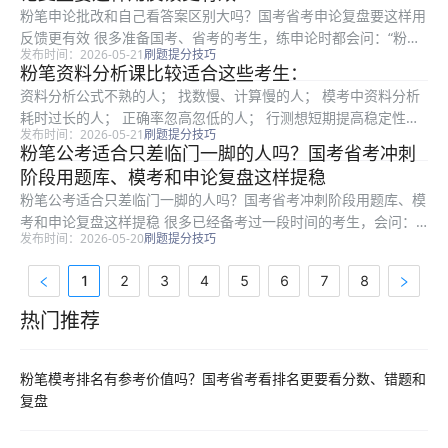
粉笔申论批改和自己看答案区别大吗？国考省考申论复盘要这样用
反馈更有效 很多准备国考、省考的考生，练申论时都会问：“粉笔
发布时间：2026-05-21
刷题提分技巧
申论批改和自己看答案区别大吗？”答案是：有区别，而且对申论
粉笔资料分析课比较适合这些考生：
基础薄弱、答案总漏点、写作结构不清、看完参考答案也不知道怎
资料分析公式不熟的人； 找数慢、计算慢的人； 模考中资料分析
么改的...
耗时过长的人； 正确率忽高忽低的人； 行测想短期提高稳定性的
发布时间：2026-05-21
刷题提分技巧
人； 已经学过一轮但需要回炉复盘的人； 冲刺阶段想抓重点模块
粉笔公考适合只差临门一脚的人吗？国考省考冲刺
的人。 如果你完全零基础，也可以用粉笔资料分析课入门，但要
阶段用题库、模考和申论复盘这样提稳
给...
粉笔公考适合只差临门一脚的人吗？国考省考冲刺阶段用题库、模
考和申论复盘这样提稳 很多已经备考过一段时间的考生，会问：
发布时间：2026-05-20
刷题提分技巧
“粉笔公考适合只差临门一脚的人吗？”这个问题通常不是零基础入
门，而是已经学过行测申论、做过真题模考，分数离目标岗位还有
1
2
3
4
5
6
7
8
一点差...
热门推荐
热门推荐资料
粉笔模考排名有参考价值吗？国考省考看排名更要看分数、错题和
复盘