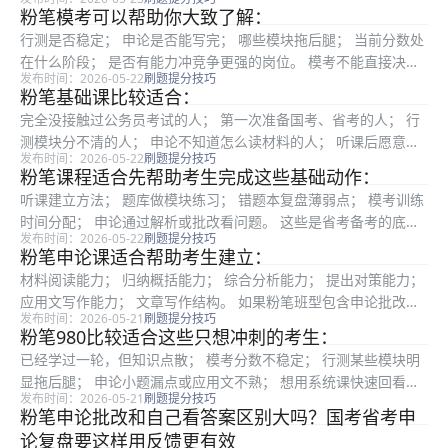
真题，适应本地考试风格。 这对第一次考广东省考的人比较友
粉笔模考可以帮助你大致了解：
好。 三、用粉笔备考广东省考，行测怎么安排？ 1. 资料分析：
行测是否稳定； 申论是否能写完； 哪些模块拖后腿； 当前分数处
先...
在什么阶段； 是否有能力冲竞争更强的岗位。 模考不能直接决定
发布时间：2026-05-22
刷题提分技巧
岗位，但能给选岗提供参考。 3. 用题库和错题本补短板 如果你想
粉笔基础课比较适合：
报热门地区、三不限岗位或竞争较大的岗位，行测申论不能太...
完全没接触过公务员考试的人； 第一次准备国考、省考的人； 行
测模块分不清的人； 申论不知道怎么读材料的人； 听课后愿意刷
发布时间：2026-05-22
刷题提分技巧
题复盘的人； 在职备考、需要回放学习的人。 如果你已经学过一
粉笔课程适合先帮助考生完成这些基础动作：
轮，基础课可能会觉得偏细。这时可以选择性听薄弱模块，或者搭
听课建立方法； 题库做模块练习； 错题本复盘薄弱点； 模考训练
配...
时间分配； 申论通过解析或批改看问题。 这些是省考备考的底层
发布时间：2026-05-22
刷题提分技巧
能力，先学好再看本地差异，会更稳。 三、不同省份的差异，应
粉笔申论课适合帮助考生建立：
该怎么补？ 如果你已经确定目标省份，比如江苏、广东、山东、
材料阅读能力； 归纳概括能力； 综合分析能力； 提出对策能力；
河...
应用文写作能力； 文章写作结构。 如果粉笔班型包含申论批改，
发布时间：2026-05-21
刷题提分技巧
建议认真使用。批改的价值不是只看分数，而是发现要点遗漏、结
粉笔980比较适合这些只想冲刺的考生：
构不清、表达空泛等问题。三不限岗位竞争压力大，申论不能长
已经学过一轮，但知识点散； 模考分数不稳定； 行测某些模块明
期...
显拖后腿； 申论小题漏点或应用文不熟； 想用系统课快速回看方
发布时间：2026-05-21
刷题提分技巧
法； 需要题库和模考配合复盘； 预算有限，想用一个系统班补基
粉笔申论批改和自己看答案区别大吗？国考省考申
础和查漏。 如果你只差某一个非常具体的模块，也可以结合粉笔
论复盘要这样用反馈更有效
专...