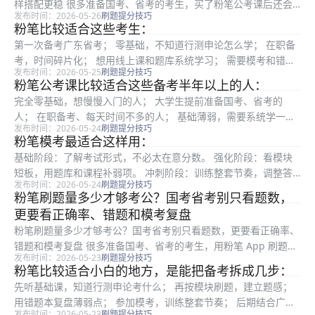
样搭配更稳 很多准备国考、省考的考生，买了粉笔公考课后还会
发布时间：2026-05-26
刷题提分技巧
纠结：“我已经买了粉笔线上课，还需要再报线下班吗？”这个问题
粉笔比较适合这些考生：
不能简单回答“需要”或“不需要”，关键要看你的基础、备考阶段、
第一次备考广东省考； 零基础，不知道行测申论怎么学； 在职备
学...
考，时间碎片化； 想用线上课和题库系统学习； 需要模考和错题
发布时间：2026-05-25
刷题提分技巧
本复盘； 申论不知道怎么写； 预算有限但想先打基础； 想同时关
粉笔公考课比较适合这些备考半年以上的人：
注国考和广东省考。 如果你报考岗位有特殊要求，或者公告中有...
完全零基础，想慢慢入门的人； 大学生提前准备国考、省考的
人； 在职备考、每天时间不多的人； 基础薄弱，需要系统学一轮
发布时间：2026-05-24
刷题提分技巧
的人； 想长期刷题、参加模考、稳定提升的人； 申论不知道怎么
粉笔模考最适合这样用：
开始动笔的人； 预算有限但想系统学习的人。 如果你备考时间
基础阶段：了解考试形式，不必太在意分数。 强化阶段：看模块
长，更...
短板，用题库和课程补弱项。 冲刺阶段：训练整套节奏，调整答
发布时间：2026-05-24
刷题提分技巧
题顺序和时间分配。 考前阶段：少做新题，多复盘模考错题和申
粉笔刷题量多少才够考公？国考省考别只看题数，
论问题。 如果你每次模考后都能找到一个明确问题，比如“资料分
更要看正确率、错题和模考复盘
析慢”...
粉笔刷题量多少才够考公？国考省考别只看题数，更要看正确率、
错题和模考复盘 很多准备国考、省考的考生，用粉笔 App 刷题时
发布时间：2026-05-23
刷题提分技巧
都会问：“粉笔刷题量多少才够考公？”这个问题很真实。因为行测
粉笔比较适合小白的地方，是能把备考拆成几步：
提分离不开刷题，但公考备考不是简单比谁刷得多，刷题量只是
先听基础课，知道行测申论考什么； 再按模块刷题，建立题感；
基...
用错题本复盘薄弱点； 参加模考，训练整套节奏； 后期结合广东
发布时间：2026-05-23
刷题提分技巧