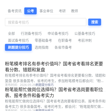
公考备考资料与公告解读
备考资讯
公考
事业单位
考研
教师
搜索
全部
行测备考技巧
申论备考技巧
公基备考技巧
面试备考技巧
零基础备考
在职备考
考前冲刺
刷题提分技巧
选岗指南
各省市备考
最新公考备考资料
粉笔模考排名有参考价值吗？国考省考看排名更要
看分数、错题和复盘
粉笔模考排名有参考价值吗？国考省考看排名更要看分数、错题和
复盘 很多准备国考、省考的考生，参加粉笔模考后都会问：“粉笔
发布时间：2026-05-29
刷题提分技巧
模考排名有参考价值吗？”答案是：有参考价值，但不能只看排
粉笔能帮忙做岗位选择吗？国考省考选岗要看职位
名。模考排名能帮你大致了解自己在同场练习人群中的位置，但它
表、报考条件和备考实力
不等于真...
粉笔能帮忙做岗位选择吗？国考省考选岗要看职位表、报考条件和
备考实力 很多准备国考、省考的考生，都会问：“粉笔能帮忙做岗
发布时间：2026-05-28
刷题提分技巧