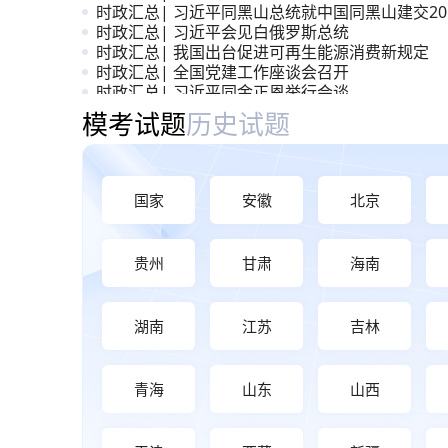
时政汇总| 习近平同黑山总统就中国同黑山建交20
周年互致贺电
时政汇总| 习近平会见白俄罗斯总统
时政汇总| 我国出台促进可再生能源消费新规定
时政汇总| 全国党建工作座谈会召开
时政汇总| 习近平同金正恩举行会谈
时政汇总| 《前瞻布局和发展未来产业》
模考大赛与历年真题
模考试题
历史试题
国家
安徽
北京
贵州
甘肃
海南
湖南
江苏
吉林
青海
山东
山西