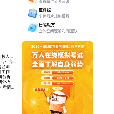
查看职位公考资讯
证件照
多种照片规格模版
粉笔魔方
立体空间理解几何图形
卫技人员
古专业高层
境监测站
聘工作人
情分析
情分析
》考情分