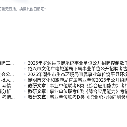
日暂无直播，换换其他日期吧～
招聘工作
2026年罗源县卫健系统事业单位公开招聘控制数
公告
绍兴市文化广电旅游局下属事业单位公开招聘考
社会公开
次人才公
2026年潮州市生态环境局直属事业单位饶平县环
一批人才
公开招
昆明市文化和旅游局直属事业单位2026年公开招
》考情分
员公告
教研文章
事业单位联考B类《综合应用能力》考
情分析
教研文章
事业单位联考E类《综合应用能力》考
》考情分
教研文章
事业单位联考D类《职业能力倾向测验
析