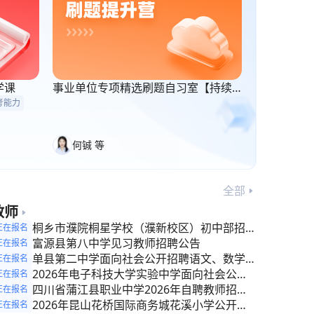
学课
事业单位专项精选刷题自习室【持续
更新】
考能力
何铖 等
全部
教师
桐乡市濮院桐星学校（濮新校区）初中部招聘
正在报名
校聘教师
富源县第八中学见习教师招聘公告
正在报名
单县第二中学面向社会公开招聘语文、数学、
正在报名
英语教师公告
2026年电子科技大学实验中学面向社会公开
正在报名
招聘临时聘用教师公告
四川省蒲江县职业中学2026年自聘教师招聘
正在报名
公告
2026年昆山花桥国际商务城花溪小学公开招
正在报名