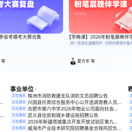
6考季省考模考大赛合集
【早晚课】2026年粉笔晨晚伴
周一至周五温馨陪伴
日积月累提升备
 等
夏方军 等
事业单位
参
株洲市消防救援支队消防文员招聘公告
正在报名
开
兴国县托育综合服务中心公开选调育教人员公
正在报名
告
合肥市第六中学2026年物业公司面向社会联
正在报名
合公开招聘生活老师公告
武义县住房和城乡建设局招聘公告
正在报名
公
2026年新疆塔城重点开发开放试验区第九师
正在报名
理
片区（巴克图经济技术开发区）管理委员会招
威海市产业技术研究院招聘基金合规风控负责
正在报名