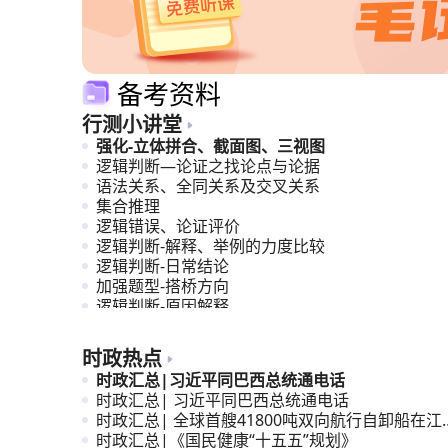
备考资料
行测小讲堂
强化-立体拼合、截面图、三视图
逻辑判断—论证之找论点与论据
语法关系、全同关系及交叉关系
集合推理
逻辑错误、论证评价
逻辑判断-解释、举例的力度比较
逻辑判断-日常结论
加强题型-搭桥方向
逻辑判断-原因解释
计划编排
时政热点
时政汇总|习近平同巴西总统通电话
时政汇总| 习近平同巴西总统通电话
时政汇总| 全球首艘41800吨双向航行自卸船在江
交付
时政汇总|《国民健康“十五五”规划》