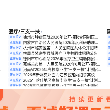
公
聘公告
人
公
公
公
医疗/三支一扶
招
徐州市肿瘤医院2026年公开招聘合同制医务
正在报名
专
人员公告
内蒙古自治区人民医院2026年度科研助理岗
正在报名
公
位第二次招聘公告
杭州市临安区第一人民医院医共体公开招聘编
正在报名
社
外工作人员公告
林周县紧密型县域医疗卫生共同体招聘公告
正在报名
德阳市中心血站2026年医疗卫生辅助岗招募
正在报名
公告（二）
嘉峪关市第一人民医院2026年8月公开招聘聘
正在报名
6
用制专业技术人员公告
河南省2026年高校毕业生“三支一扶”计划招募
正在报名
告
公告
2026年新疆克州面向江苏省定向招募高校毕
正在报名
业生“三支一扶”计划人员的公告
2026年喀什地区高校毕业生“三支一扶”计划招
正在报名
募公告
2026年乌苏市高校毕业生“三支一扶”计划招募
正在报名
化
公告
新疆奇台县2026年高校毕业生“三支一扶”计划
正在报名
招募公告
2026年和布克赛尔县高校毕业生“三支一扶”计
正在报名
划招募公告