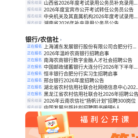
工作人员）补充录用公告
山西省2026年度考试录用公务员补充录用
报名结束
告
2026年度宜宾市公开考试转任公务员公告
报名结束
中央机关及其直属机构2026年度考试录用
报名结束
务员公告
湖南省2026年补充录用公务员公告
报名结束
2026年度聊城市各级机关补充录用公务员
报名结束
告
2026年度济宁市各级机关补充录用公务员
报名结束
银行/农信社
告
新疆维吾尔自治区法院系统2026年度专项
报名结束
上海浦东发展银行股份有限公司合肥分行
正在报名
录法官助理公告
阿里地区关于2026年度从优秀乡村振兴等
报名结束
2026年公开招聘4名工作人员
2026年温岭农商银行招聘启事
正在报名
干中招录（聘）公务员（事业编制人员）的
南海农商银行数字金融人才社会招聘公告
正在报名
告
中国邮政储蓄银行大连分行2026年下半年
正在报名
会招聘
恒丰银行合肥分行实习生招聘启事
正在报名
邢台银行2026年度招聘公告
正在报名
湖北省农村信用社联合社网络信息中心202
正在报名
年度招聘劳务派遣科技专业人才公告（第二
黑龙江省农村信用社联合社2026年招聘公
正在报名
批）
2026年云南农信社“扬帆计划”招聘300岗位
报名结束
中国发展出版社拟招聘图书编辑6人
报名结束
安徽省农村信用社联合社金融科技人员常态
报名结束
招聘公告
安徽省农村信用社联合社招聘公告
报名结束