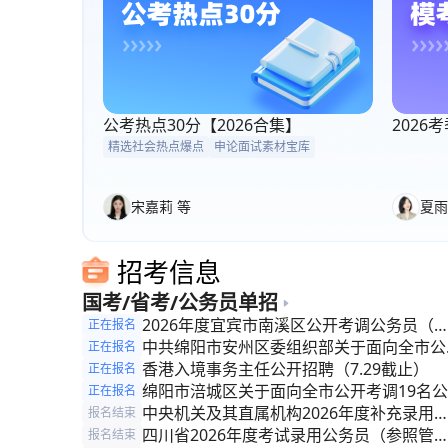
公考热点30分【2026合集】
202
精选社会热点爆点
申论面试素材宝库
宋嘉莉 等
夏雨
招考信息
国考/省考/公务员单招
2026年度宜宾市南溪区公开考调公务员（
正在报名
照管理人员）的公告
中共绵阳市安州区委组织部关于面向全市公
正在报名
考调公务员（参照管理人员）的公告
香港入境事务主任公开招聘（7.29截止）
正在报名
绵阳市涪城区关于面向全市公开考调19名公
正在报名
务员(参照管理人员)的公告
中央机关及其直属机构2026年度补充录用
报名结束
务员公告
四川省2026年度考试录用公务员（参照管
报名结束