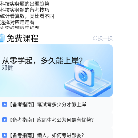
科技实务题的出题趋势
科技实务题的备考技巧
统计看算数，类比看不同
选择对应连连看
拟定标题拟定标题
双管齐下，攻克“寓言哲理型材料”难关
免费课程
换一换
从零学起，多久能上岸？
邓健
【备考指南】笔试考多少分才够上岸
【备考指南】应届生考公为何最有优势？
【备考指南】懒人，如何考进部委？