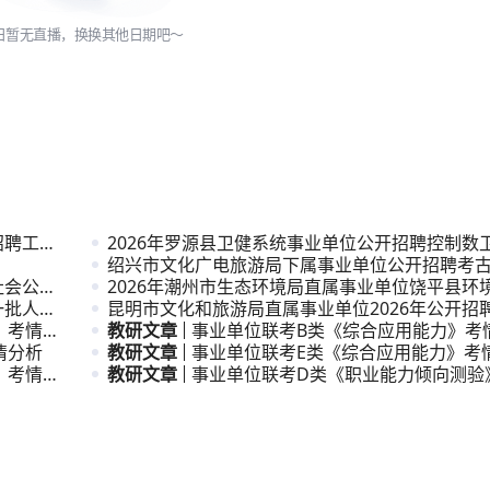
日暂无直播，换换其他日期吧～
招聘工作
2026年罗源县卫健系统事业单位公开招聘控制数
公告
绍兴市文化广电旅游局下属事业单位公开招聘考
社会公开
次人才公
2026年潮州市生态环境局直属事业单位饶平县环
一批人才
公开招
昆明市文化和旅游局直属事业单位2026年公开招
》考情分
员公告
教研文章
事业单位联考B类《综合应用能力》考
情分析
教研文章
事业单位联考E类《综合应用能力》考
》考情分
教研文章
事业单位联考D类《职业能力倾向测验
析