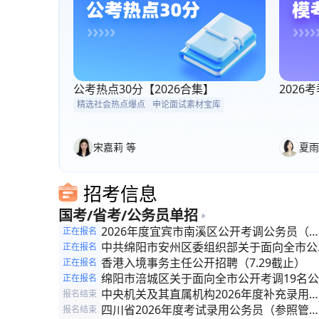
公考热点30分【2026合集】
202
精选社会热点爆点
申论面试素材宝库
宋嘉莉 等
夏雨
招考信息
国考/省考/公务员单招
2026年度宜宾市南溪区公开考调公务员（
正在报名
照管理人员）的公告
中共绵阳市安州区委组织部关于面向全市公
正在报名
考调公务员（参照管理人员）的公告
香港入境事务主任公开招聘（7.29截止）
正在报名
绵阳市涪城区关于面向全市公开考调19名公
正在报名
务员(参照管理人员)的公告
中央机关及其直属机构2026年度补充录用
报名结束
务员公告
四川省2026年度考试录用公务员（参照管
报名结束