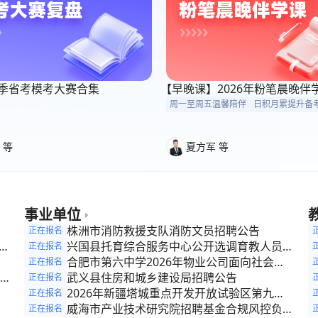
6考季省考模考大赛合集
【早晚课】2026年粉笔晨晚伴
周一至周五温馨陪伴
日积月累提升备
 等
夏方军 等
事业单位
参
株洲市消防救援支队消防文员招聘公告
正在报名
开
兴国县托育综合服务中心公开选调育教人员公
正在报名
告
合肥市第六中学2026年物业公司面向社会联
正在报名
合公开招聘生活老师公告
武义县住房和城乡建设局招聘公告
正在报名
公
2026年新疆塔城重点开发开放试验区第九师
正在报名
理
片区（巴克图经济技术开发区）管理委员会招
威海市产业技术研究院招聘基金合规风控负责
正在报名