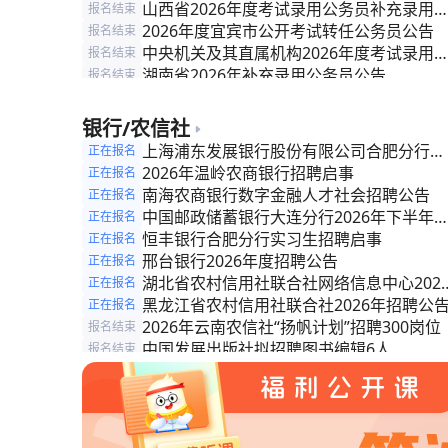
工作人员）补充录用公告
山西省2026年度考试录用公务员补充录用
报名结束
告
2026年度宜宾市公开考试转任公务员公告
报名结束
中央机关及其直属机构2026年度考试录用
报名结束
务员公告
湖南省2026年补充录用公务员公告
报名结束
2026年度聊城市各级机关补充录用公务员
报名结束
告
2026年度济宁市各级机关补充录用公务员
报名结束
银行/农信社
告
新疆维吾尔自治区法院系统2026年度专项
报名结束
上海浦东发展银行股份有限公司合肥分行
正在报名
录法官助理公告
阿里地区关于2026年度从优秀乡村振兴等
报名结束
2026年公开招聘4名工作人员
2026年温岭农商银行招聘启事
正在报名
干中招录（聘）公务员（事业编制人员）的
南海农商银行数字金融人才社会招聘公告
正在报名
告
中国邮政储蓄银行大连分行2026年下半年
正在报名
会招聘
恒丰银行合肥分行实习生招聘启事
正在报名
邢台银行2026年度招聘公告
正在报名
湖北省农村信用社联合社网络信息中心202
正在报名
年度招聘劳务派遣科技专业人才公告（第二
黑龙江省农村信用社联合社2026年招聘公
正在报名
批）
2026年云南农信社“扬帆计划”招聘300岗位
报名结束
中国发展出版社拟招聘图书编辑6人
报名结束
安徽省农村信用社联合社金融科技人员常态
报名结束
招聘公告
安徽省农村信用社联合社招聘公告
报名结束