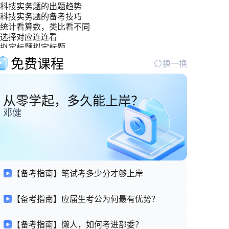
科技实务题的出题趋势
科技实务题的备考技巧
统计看算数，类比看不同
选择对应连连看
拟定标题拟定标题
双管齐下，攻克“寓言哲理型材料”难关
免费课程
换一换
从零学起，多久能上岸？
邓健
【备考指南】笔试考多少分才够上岸
【备考指南】应届生考公为何最有优势？
【备考指南】懒人，如何考进部委？