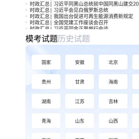
时政汇总| 习近平同黑山总统就中国同黑山建交20
周年互致贺电
时政汇总| 习近平会见白俄罗斯总统
时政汇总| 我国出台促进可再生能源消费新规定
时政汇总| 全国党建工作座谈会召开
时政汇总| 习近平同金正恩举行会谈
时政汇总| 《前瞻布局和发展未来产业》
模考大赛与历年真题
模考试题
历史试题
国家
安徽
北京
贵州
甘肃
海南
湖南
江苏
吉林
青海
山东
山西