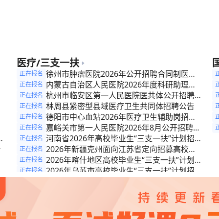
公
聘公告
人
公
公
公
医疗/三支一扶
招
徐州市肿瘤医院2026年公开招聘合同制医务
正在报名
专
人员公告
内蒙古自治区人民医院2026年度科研助理岗
正在报名
公
位第二次招聘公告
杭州市临安区第一人民医院医共体公开招聘编
正在报名
社
外工作人员公告
林周县紧密型县域医疗卫生共同体招聘公告
正在报名
德阳市中心血站2026年医疗卫生辅助岗招募
正在报名
公告（二）
嘉峪关市第一人民医院2026年8月公开招聘聘
正在报名
6
用制专业技术人员公告
河南省2026年高校毕业生“三支一扶”计划招募
正在报名
告
公告
2026年新疆克州面向江苏省定向招募高校毕
正在报名
业生“三支一扶”计划人员的公告
2026年喀什地区高校毕业生“三支一扶”计划招
正在报名
募公告
2026年乌苏市高校毕业生“三支一扶”计划招募
正在报名
化
公告
新疆奇台县2026年高校毕业生“三支一扶”计划
正在报名
招募公告
2026年和布克赛尔县高校毕业生“三支一扶”计
正在报名
划招募公告