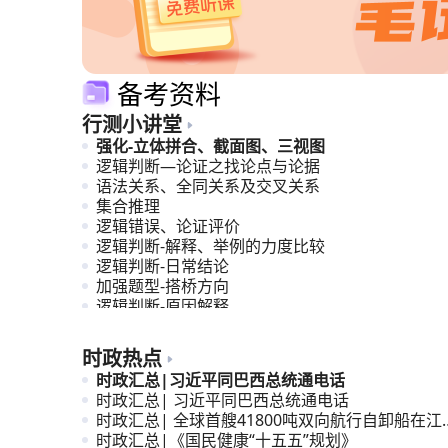
备考资料
行测小讲堂
强化-立体拼合、截面图、三视图
逻辑判断—论证之找论点与论据
语法关系、全同关系及交叉关系
集合推理
逻辑错误、论证评价
逻辑判断-解释、举例的力度比较
逻辑判断-日常结论
加强题型-搭桥方向
逻辑判断-原因解释
计划编排
时政热点
时政汇总|习近平同巴西总统通电话
时政汇总| 习近平同巴西总统通电话
时政汇总| 全球首艘41800吨双向航行自卸船在江
交付
时政汇总|《国民健康“十五五”规划》