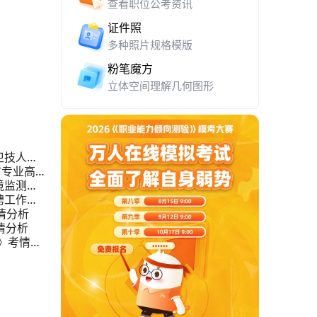
查看职位公考资讯
证件照
多种照片规格模版
粉笔魔方
立体空间理解几何图形
卫技人员
古专业高层
境监测站
聘工作人
情分析
情分析
》考情分