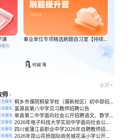
学课
事业单位专项精选刷题自习室【持续
更新】
考能力
何铖 等
全部
教师
桐乡市濮院桐星学校（濮新校区）初中部招聘
正在报名
校聘教师
富源县第八中学见习教师招聘公告
正在报名
单县第二中学面向社会公开招聘语文、数学、
正在报名
英语教师公告
2026年电子科技大学实验中学面向社会公开
正在报名
招聘临时聘用教师公告
四川省蒲江县职业中学2026年自聘教师招聘
正在报名
公告
2026年昆山花桥国际商务城花溪小学公开招
正在报名