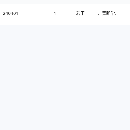
240401
1
若干
、舞蹈学、