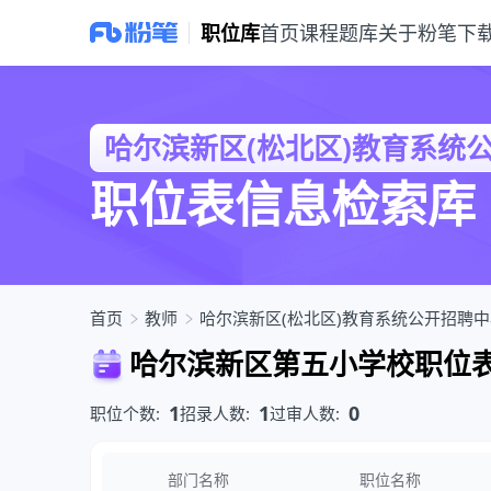
职位库
首页
课程
题库
关于粉笔
下
教师职位表
哈尔滨新区(松北区)教育系统
职位表信息检索库
首页
教师
哈尔滨新区(松北区)教育系统公开招聘中
哈尔滨新区第五小学校职位
1
1
0
职位个数:
招录人数:
过审人数:
职位列表
部门名称
职位名称