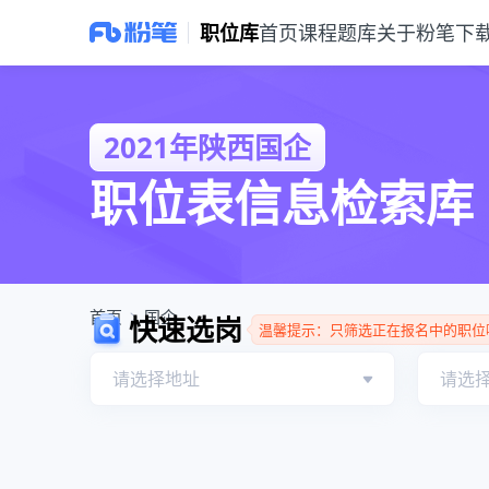
职位库
首页
课程
题库
关于粉笔
下
2021年陕西国企职位库
2021年陕西国企
职位表信息检索库
首页
国企
快速选岗
温馨提示：只筛选正在报名中的职位
请选择地址