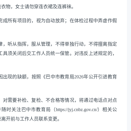
类衣物，女士请勿穿连衣裙及连裤袜。
完成所有项目的，视为自动放弃；在体检过程中弄虚作假
律，听从指挥，服从管理，不得单独行动，不得擅离指定
工具须关闭后交工作人员统一保管。对违反上述规定的，
因出现的缺额，按照《巴中市教育局
2026年公开引进教育
，对需要补检、复检、不合格等情况，将通过电话点对点
并随时关注巴中市教育局（
https://jyj.cnbz.gov.cn/）相关公
束离开前与工作人员联系变更。