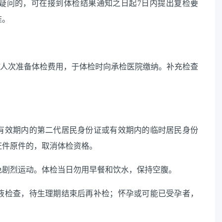
疑问的，可在接到体检结果通知之日起
7日内提出复检要
准。
右/人次准备体检费用，于体检时向承检医院缴纳。补充检查
有效期内的第二代居民身份证或有效期内的临时居民身份
证件原件的，取消体检资格。
免剧烈运动。体检当日勿用早餐和饮水，保持空腹。
液检查，待生理期结束后再补检；怀孕或可能已受孕者，
。