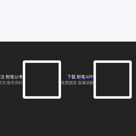
注 粉笔公考
下载 粉笔APP
资讯 报考资料
免费题库 直播讲解