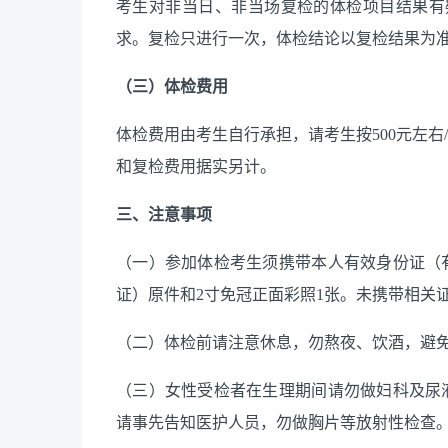
考生对非当日、非当场复检的体检项目结果有
求。复检只进行一次，体检结论以复检结果为
（三）体检费用
体检费用由考生自行承担，请考生按
500元左
和复检费用据实另计。
三、注意事项
（一）参加体检考生须携带本人有效身份证（
证）原件和
2寸免冠正面彩照1张。未携带相关
（二）体检前请注意休息，勿熬夜、饮酒，避
（三）女性受检者在生理期间请勿做妇科及尿
请事先告知医护人员，勿做胸片等放射性检查