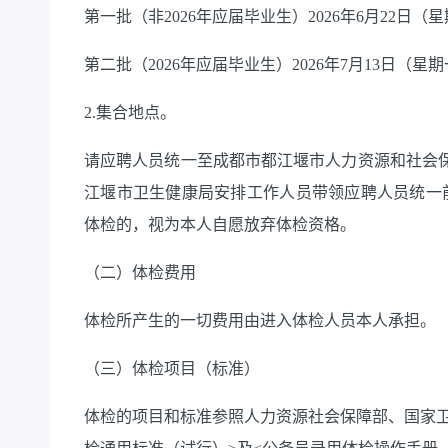
第一批（非
2026
年
应届毕业生）
202
6
年
6
月
22
日（星
第二批（
2026
年应届毕业生）
2026
年
7
月
13
日（星期
2.
集合
地点
。
请
应聘人员
统一至
成都市都江堰市人力资源和社会
江堰市卫生健康局安排
工作人员带领
应聘人员
统一
体检
的，视为本人自愿放弃体检资格。
（
二
）体检费用
体检所产生的一切费用由进入体检人员本人承担。
（
三
）体检项目（标准）
体检的项目和标准参照人力资源社会保障部、国家