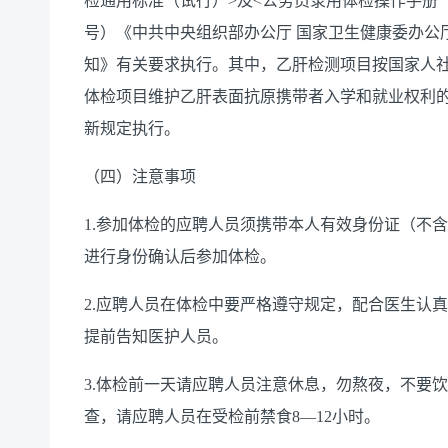
检通用标准（试行）
>
及
<
公务员录用体检操作手册
号）《中共中央组织部办公厅 国家卫生健康委办公
知》有关要求执行。其中，乙肝检测项目按国家人
体检项目维护乙肝表面抗原携带者入学和就业权利
新规定执行。
（
四
）注意事项
1.
参加体检的
应聘人员
须携带本人有效身份证（不含
进行身份确认后参加体检。
2.
应聘人员
在体检中要严格遵守规定，配合医生认真
提前告知医护人员。
3.
体检前一天请
应聘人员
注意休息，勿熬夜，不要饮
查，请
应聘人员
在受检前禁食
8—12
小时。