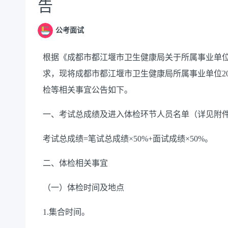
告
公考面试
根据《
成都市都江堰市卫生健康局关于所属事业单
求
，现将
成都市都江堰市卫生健康局所属事业单位
2
检等相关事宜公告如下。
一、
考试总成绩及进入体检环节人员名单（详见附
考试总成绩
=
笔试总成绩×
50%+
面试成绩×
50%
。
二、体检相关
事宜
（一）体检时间及地点
1.
集合
时间
。