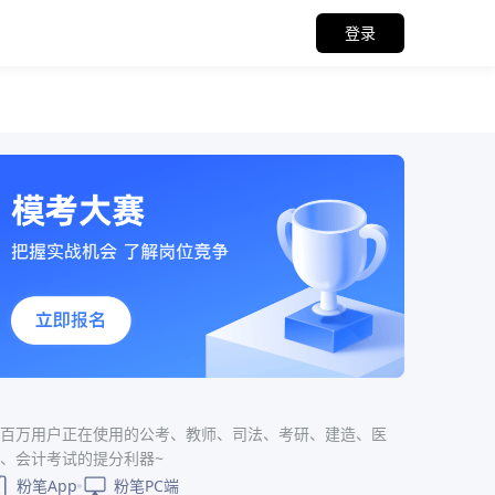
登录
百万用户正在使用的公考、教师、司法、考研、建造、医
、会计考试的提分利器~
粉笔App
粉笔PC端