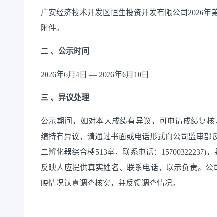
广安经济技术开发区恒生投资开发有限公司
202
6
年
附件。
二
、公示时间
202
6
年
6
月
4
日
—
202
6
年
6
月
10
日
三
、异议处理
公示期间，如对本人成绩有异议，可申请成绩复核
绩持有异议
，
请通过书面或电话形式向公司监审部
二孵化器综合楼513室
，
联系电话：
15700322237
)
，
反映人应提供真实姓名、联系电话，以示负责。公
映情况认真调查核实，并反馈调查情况。