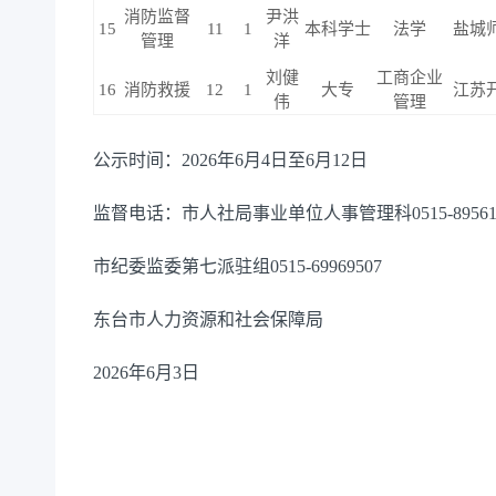
消防监督
尹洪
15
11
1
本科学士
法学
盐城
管理
洋
刘健
工商企业
16
消防救援
12
1
大专
江苏
伟
管理
公示时间：2026年6月4日至6月12日
监督电话：市人社局事业单位人事管理科0515-895610
市纪委监委第七派驻组0515-69969507
东台市人力资源和社会保障局
2026年6月3日