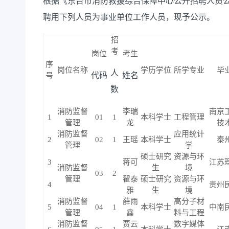
根据《东台市消防救援综合保障中心公开招聘人员
聘用下列人员为事业单位工作人员，现予公示。
招
考
岗位
考生
序
岗位名称
学历学位
所学专业
毕
人
代码
姓名
号
数
消防监督
李瑞
南京
1
01
1
本科学士
工程管理
管理
龙
技
消防监督
应用统计
2
02
1
王瑶
本科学士
泰
管理
学
硕士研究
资源与环
3
蒋可
江苏
消防监督
生
境
03
2
管理
翟泰
硕士研究
资源与环
4
贵州
雅
生
境
消防监督
薛雨
高分子材
5
04
1
本科学士
中南
管理
鑫
料与工程
消防监督
贾云
数字媒体