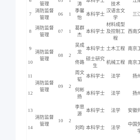
6
05
1
本科学士
江
管理
涛
技术
消防监督
季馨
汉语言文
7
06
1
本科学士
三
管理
怡
学
材料成型
消防监督
葛群
8
07
1
本科学士
及控制工
西南
管理
杰
程
吴成
9
本科学士
土木工程
南京
消防监督
龙
08
2
管理
硕士研究
10
佟路
机械工程
南京
生
周文
11
本科学士
法学
扬
韬
消防监督
09
2
管理
何彬
12
本科学士
法学
扬
扬
李思
13
本科学士
法学
安徽
源
消防监督
10
2
管理
中国
14
刘昀
本科学士
法学