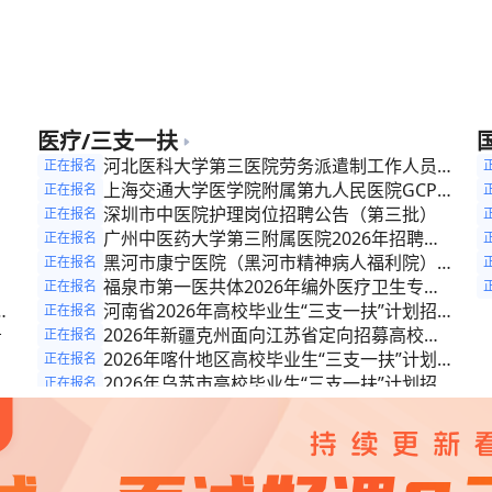
公
公
公
公
医疗/三支一扶
招
河北医科大学第三医院劳务派遣制工作人员招
正在报名
专
聘公告
上海交通大学医学院附属第九人民医院GCP机
正在报名
公
社
构办公室专职秘书招聘启事
深圳市中医院护理岗位招聘公告（第三批）
正在报名
广州中医药大学第三附属医院2026年招聘公
正在报名
告（第八批）
黑河市康宁医院（黑河市精神病人福利院）招
正在报名
聘
聘公告
福泉市第一医共体2026年编外医疗卫生专业
正在报名
6
技术人员招聘简章
河南省2026年高校毕业生“三支一扶”计划招募
正在报名
告
公告
2026年新疆克州面向江苏省定向招募高校毕
正在报名
业生“三支一扶”计划人员的公告
2026年喀什地区高校毕业生“三支一扶”计划招
正在报名
募公告
2026年乌苏市高校毕业生“三支一扶”计划招募
正在报名
化
公告
新疆奇台县2026年高校毕业生“三支一扶”计划
正在报名
招募公告
2026年和布克赛尔县高校毕业生“三支一扶”计
正在报名
划招募公告