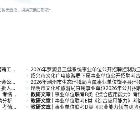
日暂无直播，换换其他日期吧～
招聘工作
2026年罗源县卫健系统事业单位公开招聘控制数
公告
绍兴市文化广电旅游局下属事业单位公开招聘考
社会公开
次人才公
2026年潮州市生态环境局直属事业单位饶平县环
一批人才
公开招
昆明市文化和旅游局直属事业单位2026年公开招
》考情分
员公告
教研文章
事业单位联考B类《综合应用能力》考
情分析
教研文章
事业单位联考E类《综合应用能力》考
》考情分
教研文章
事业单位联考D类《职业能力倾向测验
析