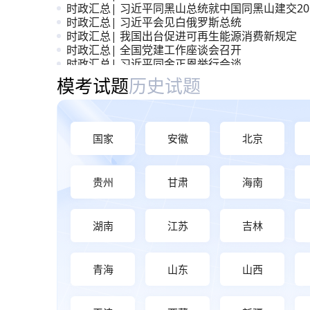
时政汇总| 习近平同黑山总统就中国同黑山建交20
周年互致贺电
时政汇总| 习近平会见白俄罗斯总统
时政汇总| 我国出台促进可再生能源消费新规定
时政汇总| 全国党建工作座谈会召开
时政汇总| 习近平同金正恩举行会谈
时政汇总| 《前瞻布局和发展未来产业》
模考大赛与历年真题
模考试题
历史试题
国家
安徽
北京
贵州
甘肃
海南
湖南
江苏
吉林
青海
山东
山西