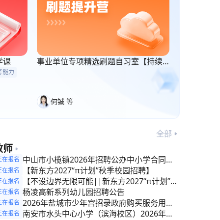
学课
事业单位专项精选刷题自习室【持续
更新】
考能力
何铖 等
全部
教师
中山市小榄镇2026年招聘公办中小学合同制
正在报名
教师公告
【新东方2027“π计划”秋季校园招聘】
正在报名
【不设边界无限可能||新东方2027“π计划”秋
正在报名
季校园招聘】
杨凌高新系列幼儿园招聘公告
正在报名
2026年盐城市少年宫招录政府购买服务用工
正在报名
公告
南安市水头中心小学（滨海校区）2026年秋
正在报名