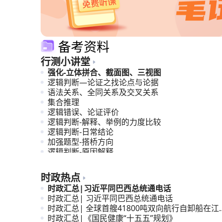
备考资料
行测小讲堂
强化-立体拼合、截面图、三视图
逻辑判断—论证之找论点与论据
语法关系、全同关系及交叉关系
集合推理
逻辑错误、论证评价
逻辑判断-解释、举例的力度比较
逻辑判断-日常结论
加强题型-搭桥方向
逻辑判断-原因解释
计划编排
时政热点
时政汇总|习近平同巴西总统通电话
时政汇总| 习近平同巴西总统通电话
时政汇总| 全球首艘41800吨双向航行自卸船在江
交付
时政汇总|《国民健康“十五五”规划》