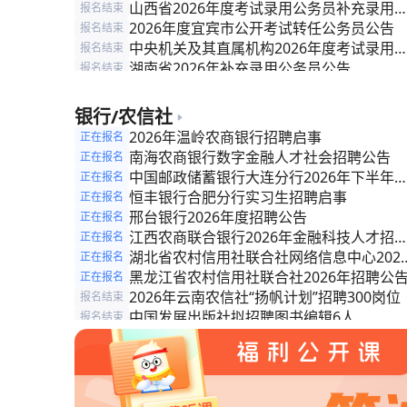
工作人员）补充录用公告
山西省2026年度考试录用公务员补充录用
报名结束
告
2026年度宜宾市公开考试转任公务员公告
报名结束
中央机关及其直属机构2026年度考试录用
报名结束
务员公告
湖南省2026年补充录用公务员公告
报名结束
2026年度聊城市各级机关补充录用公务员
报名结束
告
2026年度济宁市各级机关补充录用公务员
报名结束
银行/农信社
告
新疆维吾尔自治区法院系统2026年度专项
报名结束
2026年温岭农商银行招聘启事
正在报名
录法官助理公告
阿里地区关于2026年度从优秀乡村振兴等
报名结束
南海农商银行数字金融人才社会招聘公告
正在报名
干中招录（聘）公务员（事业编制人员）的
中国邮政储蓄银行大连分行2026年下半年
正在报名
告
会招聘
恒丰银行合肥分行实习生招聘启事
正在报名
邢台银行2026年度招聘公告
正在报名
江西农商联合银行2026年金融科技人才招
正在报名
公告
湖北省农村信用社联合社网络信息中心202
正在报名
年度招聘劳务派遣科技专业人才公告（第二
黑龙江省农村信用社联合社2026年招聘公
正在报名
批）
2026年云南农信社“扬帆计划”招聘300岗位
报名结束
中国发展出版社拟招聘图书编辑6人
报名结束
安徽省农村信用社联合社金融科技人员常态
报名结束
招聘公告
安徽省农村信用社联合社招聘公告
报名结束