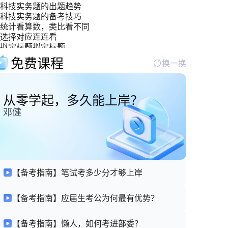
科技实务题的出题趋势
科技实务题的备考技巧
统计看算数，类比看不同
选择对应连连看
拟定标题拟定标题
双管齐下，攻克“寓言哲理型材料”难关
免费课程
换一换
从零学起，多久能上岸？
邓健
【备考指南】笔试考多少分才够上岸
【备考指南】应届生考公为何最有优势？
【备考指南】懒人，如何考进部委？