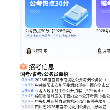
公考热点30分【2026合集】
202
精选社会热点爆点
申论面试素材宝库
宋嘉莉 等
夏雨
招考信息
国考/省考/公务员单招
2026年度宜宾市南溪区公开考调公务员（
正在报名
照管理人员）的公告
中共绵阳市安州区委组织部关于面向全市公
正在报名
考调公务员（参照管理人员）的公告
香港入境事务主任公开招聘（7.29截止）
正在报名
绵阳市涪城区关于面向全市公开考调19名公
正在报名
务员(参照管理人员)的公告
中央机关及其直属机构2026年度补充录用
报名结束
务员公告
四川省2026年度考试录用公务员（参照管
报名结束