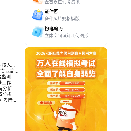
查看职位公考资讯
证件照
多种照片规格模版
粉笔魔方
立体空间理解几何图形
卫技人员
古专业高层
境监测站
聘工作人
情分析
情分析
》考情分