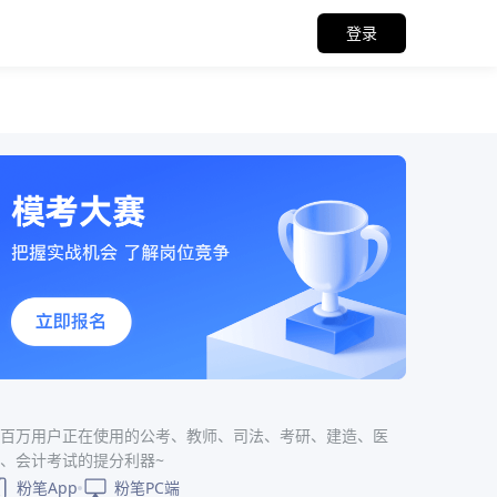
登录
百万用户正在使用的公考、教师、司法、考研、建造、医
、会计考试的提分利器~
粉笔App
粉笔PC端